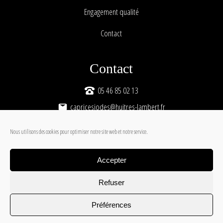
Engagement qualité
Contact
Contact
05 46 85 02 13
capricesiodes@huitres-lambert.fr
Route de Daire
,
17560
Bourcefranc-le-Chapus
Nous utilisons des cookies pour optimiser notre site web et notre service.
Suivez-nous
Accepter
Refuser
Copyright © 2026 Caprices iodés - Une création
Artgrafik
Préférences
Mentions légales